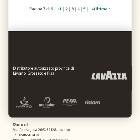
Pagina 3 di 6
«
1
2
3
4
5
...
»
Ultima »
Distributore autorizzato province di
Livorno, Grosseto e Pisa
Dana srl
Via Razzaguta 26/5, 57128, Livorno
Tel:
0586 581430