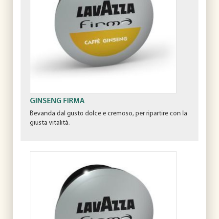
n
f
o
n
d
o
GINSENG FIRMA
Bevanda dal gusto dolce e cremoso, per ripartire con la
giusta vitalità.