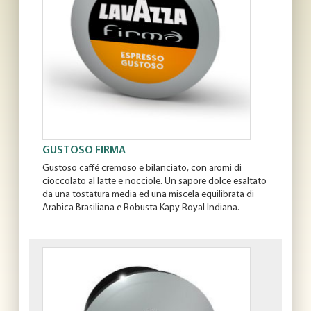
p
a
l
i
V
a
i
a
l
M
e
n
ù
GUSTOSO FIRMA
P
r
Gustoso caffé cremoso e bilanciato, con aromi di
i
cioccolato al latte e nocciole. Un sapore dolce esaltato
n
da una tostatura media ed una miscela equilibrata di
c
Arabica Brasiliana e Robusta Kapy Royal Indiana.
i
p
a
l
e
V
a
i
i