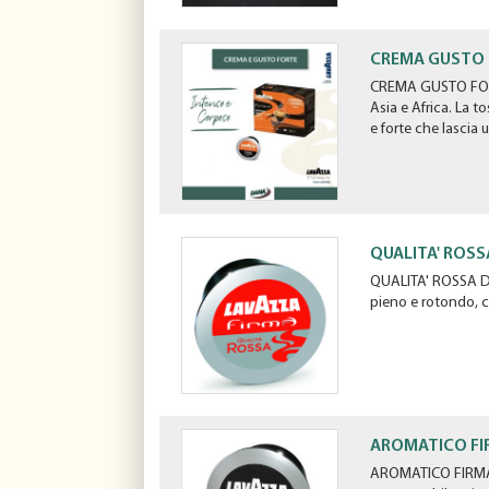
i
i
n
f
CREMA GUSTO 
o
CREMA GUSTO FORTE
n
Asia e Africa. La 
d
e forte che lascia 
o
QUALITA' ROSS
QUALITA' ROSSA Dal
pieno e rotondo, c
AROMATICO F
AROMATICO FIRMA Ca