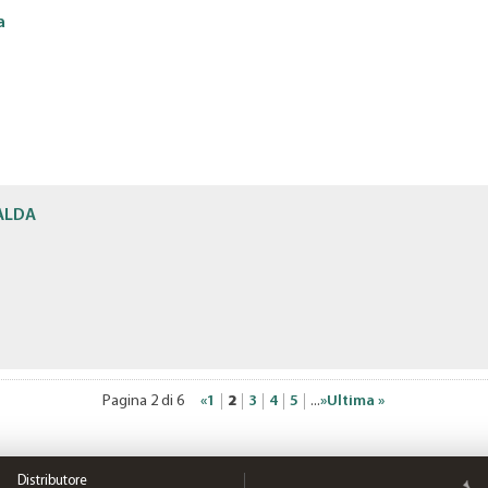
a
ALDA
Pagina 2 di 6
«
1
2
3
4
5
...
»
Ultima »
Distributore