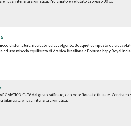
ta e ricca intensità aromatica. Profumato e vellutato Espresso 30 cc
MA
icco di sfumature, ricercato ed avvolgente. Bouquet composto da cioccolato 
a ed una miscela equilibrata di Arabica Brasiliana e Robusta Kapy Royal Indi
e
ROMATICO Caffé dal gusto raffinato, con note floreali e fruttate. Consiste
ra bilanciata e ricca intensità aromatica.