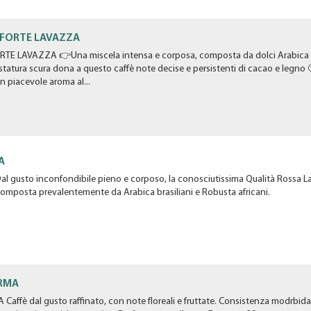
FORTE LAVAZZA
 LAVAZZA 👉Una miscela intensa e corposa, composta da dolci Arabica brasi
tostatura scura dona a questo caffè note decise e persistenti di cacao e legn
un piacevole aroma al...
A
 gusto inconfondibile pieno e corposo, la conosciutissima Qualità Rossa La
omposta prevalentemente da Arabica brasiliani e Robusta africani.
IRMA
ffè dal gusto raffinato, con note floreali e fruttate. Consistenza modrbid