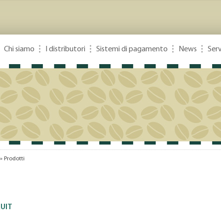
Chi siamo
I distributori
Sistemi di pagamento
News
Serv
»
Prodotti
RUIT